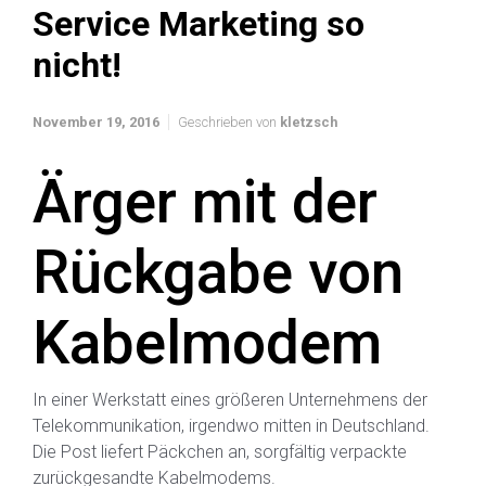
Service Marketing so
nicht!
November 19, 2016
Geschrieben von
kletzsch
Ärger mit der
Rückgabe von
Kabelmodem
In einer Werkstatt eines größeren Unternehmens der
Telekommunikation, irgendwo mitten in Deutschland.
Die Post liefert Päckchen an, sorgfältig verpackte
zurückgesandte Kabelmodems.