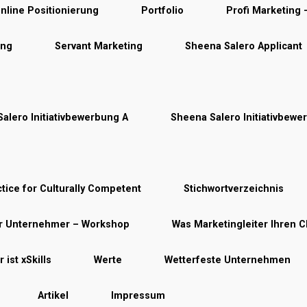
nline Positionierung
Portfolio
Profi Marketing
ung
Servant Marketing
Sheena Salero Applicant
alero Initiativbewerbung A
Sheena Salero Initiativbewe
tice for Culturally Competent
Stichwortverzeichnis
ür Unternehmer – Workshop
Was Marketingleiter Ihren C
 ist xSkills
Werte
Wetterfeste Unternehmen
Artikel
Impressum