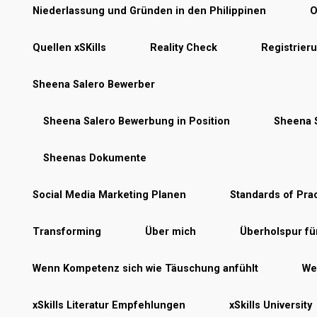
Niederlassung und Gründen in den Philippinen
O
Quellen xSKills
Reality Check
Registrier
Sheena Salero Bewerber
Sheena Salero Bewerbung in Position
Sheena S
Sheenas Dokumente
Social Media Marketing Planen
Standards of Prac
Transforming
Über mich
Überholspur f
Wenn Kompetenz sich wie Täuschung anfühlt
Wer
xSkills Literatur Empfehlungen
xSkills University