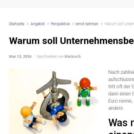
Startseite
Angebot
Perspektive
ernst nehmen
Warum soll Unte
Warum soll Unternehmensbe
Mai 13, 2024
Geschrieben von
kletzsch
Nach zahlrei
aufschlussre
tritt oft de
dann einen 
Euro nenne, 
anders:
Was 