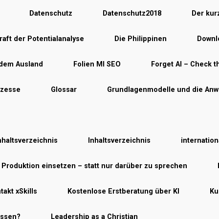
Datenschutz
Datenschutz2018
Der kur
raft der Potentialanalyse
Die Philippinen
Downlo
 dem Ausland
Folien MI SEO
Forget AI – Check th
ozesse
Glossar
Grundlagenmodelle und die Anw
nhaltsverzeichnis
Inhaltsverzeichnis
internatio
r Produktion einsetzen – statt nur darüber zu sprechen
takt xSkills
Kostenlose Erstberatung über KI
Ku
essen?
Leadership as a Christian