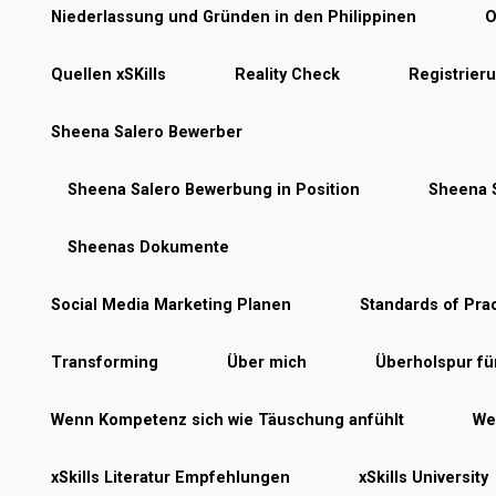
Niederlassung und Gründen in den Philippinen
O
Quellen xSKills
Reality Check
Registrier
Sheena Salero Bewerber
Sheena Salero Bewerbung in Position
Sheena S
Sheenas Dokumente
Social Media Marketing Planen
Standards of Prac
Transforming
Über mich
Überholspur f
Wenn Kompetenz sich wie Täuschung anfühlt
Wer
xSkills Literatur Empfehlungen
xSkills University