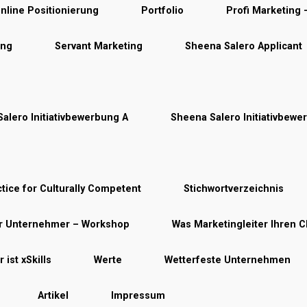
nline Positionierung
Portfolio
Profi Marketing
ung
Servant Marketing
Sheena Salero Applicant
alero Initiativbewerbung A
Sheena Salero Initiativbewe
tice for Culturally Competent
Stichwortverzeichnis
ür Unternehmer – Workshop
Was Marketingleiter Ihren C
 ist xSkills
Werte
Wetterfeste Unternehmen
Artikel
Impressum