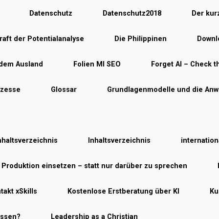
Datenschutz
Datenschutz2018
Der kur
raft der Potentialanalyse
Die Philippinen
Downlo
 dem Ausland
Folien MI SEO
Forget AI – Check th
ozesse
Glossar
Grundlagenmodelle und die Anw
nhaltsverzeichnis
Inhaltsverzeichnis
internatio
r Produktion einsetzen – statt nur darüber zu sprechen
takt xSkills
Kostenlose Erstberatung über KI
Ku
essen?
Leadership as a Christian