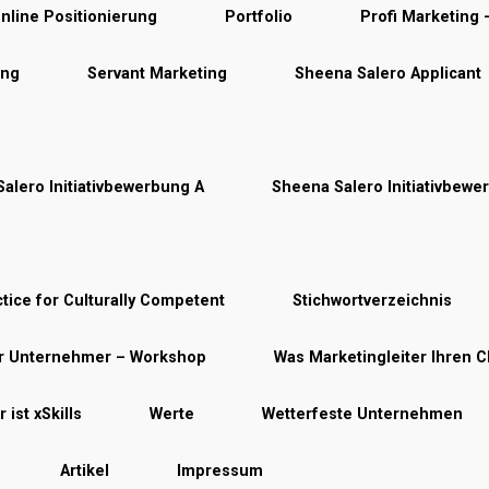
nline Positionierung
Portfolio
Profi Marketing
ung
Servant Marketing
Sheena Salero Applicant
alero Initiativbewerbung A
Sheena Salero Initiativbewe
tice for Culturally Competent
Stichwortverzeichnis
ür Unternehmer – Workshop
Was Marketingleiter Ihren C
 ist xSkills
Werte
Wetterfeste Unternehmen
Artikel
Impressum