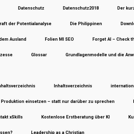
Datenschutz
Datenschutz2018
Der kur
raft der Potentialanalyse
Die Philippinen
Downlo
 dem Ausland
Folien MI SEO
Forget AI – Check th
ozesse
Glossar
Grundlagenmodelle und die Anw
nhaltsverzeichnis
Inhaltsverzeichnis
internatio
r Produktion einsetzen – statt nur darüber zu sprechen
takt xSkills
Kostenlose Erstberatung über KI
Ku
essen?
Leadership as a Christian