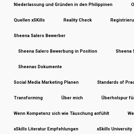
Niederlassung und Gründen in den Philippinen
O
Quellen xSKills
Reality Check
Registrier
Sheena Salero Bewerber
Sheena Salero Bewerbung in Position
Sheena S
Sheenas Dokumente
Social Media Marketing Planen
Standards of Prac
Transforming
Über mich
Überholspur f
Wenn Kompetenz sich wie Täuschung anfühlt
Wer
xSkills Literatur Empfehlungen
xSkills University