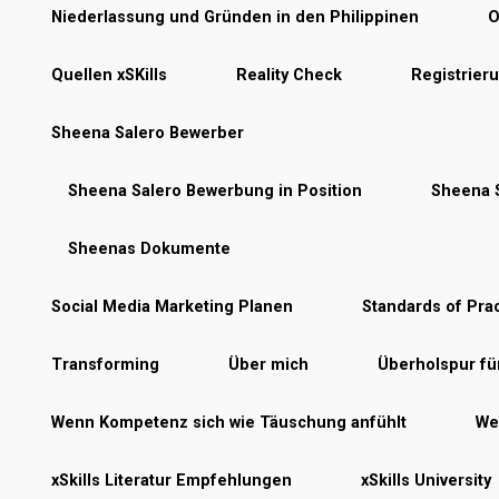
Niederlassung und Gründen in den Philippinen
O
Quellen xSKills
Reality Check
Registrier
Sheena Salero Bewerber
Sheena Salero Bewerbung in Position
Sheena S
Sheenas Dokumente
Social Media Marketing Planen
Standards of Prac
Transforming
Über mich
Überholspur f
Wenn Kompetenz sich wie Täuschung anfühlt
Wer
xSkills Literatur Empfehlungen
xSkills University