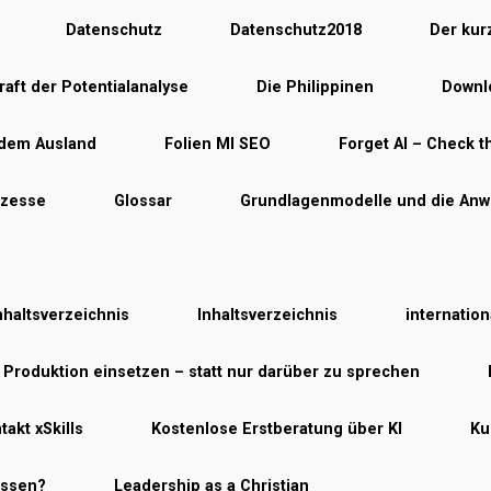
Datenschutz
Datenschutz2018
Der kur
raft der Potentialanalyse
Die Philippinen
Downlo
 dem Ausland
Folien MI SEO
Forget AI – Check th
ozesse
Glossar
Grundlagenmodelle und die Anw
nhaltsverzeichnis
Inhaltsverzeichnis
internatio
r Produktion einsetzen – statt nur darüber zu sprechen
takt xSkills
Kostenlose Erstberatung über KI
Ku
essen?
Leadership as a Christian