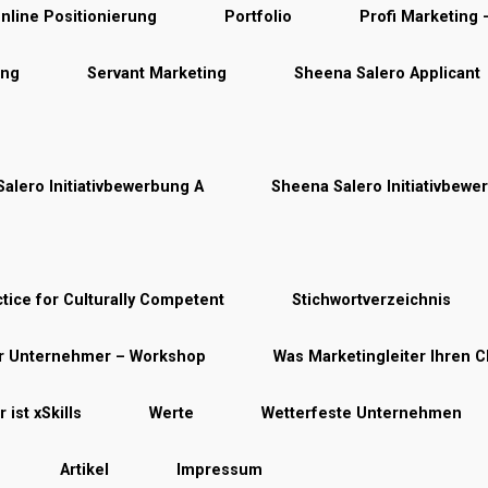
nline Positionierung
Portfolio
Profi Marketing
ung
Servant Marketing
Sheena Salero Applicant
alero Initiativbewerbung A
Sheena Salero Initiativbewe
tice for Culturally Competent
Stichwortverzeichnis
ür Unternehmer – Workshop
Was Marketingleiter Ihren C
 ist xSkills
Werte
Wetterfeste Unternehmen
Artikel
Impressum